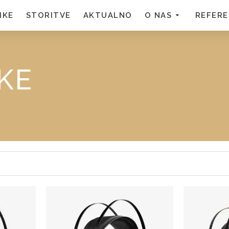
MKE
STORITVE
AKTUALNO
O NAS
REFER
LKE