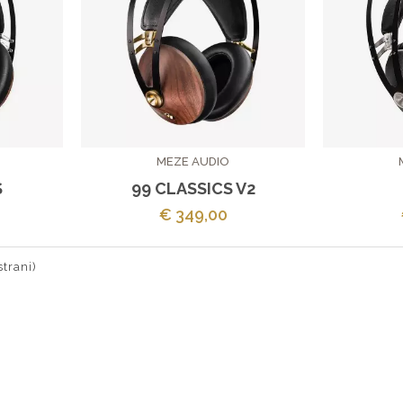
MEZE AUDIO
S
99 CLASSICS V2
€ 349,00
strani)