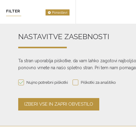
FILTER
Ponastavi
ZNAMKE
NASTAVITVE ZASEBNOSTI
Ta stran uporablja piškotke, da vam lahko zagotovi najboljš
ponovno vrnete na našo spletno stran. Pri tem nam pomagate
Nujno potrebni piškotki
Piškotki za analitiko
Naložbo izdelavo spletne strani, spletne trgovine in rezervacijske platform
Evropska unija iz Evropskega sklada za regionalni razvoj. Sofinanciranje je
digitalni marketing.