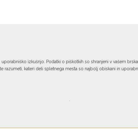
o uporabniško izkušnjo. Podatki o piškotkih so shranjeni v vašem brs
 razumeti, kateri deli spletnega mesta so najbolj obiskani in uporab
.
e sofinancirata Republika Slovenija in
 bilo pridobljeno preko Vavčerja za