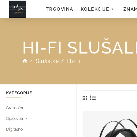
TRGOVINA
KOLEKCIJE
ZNA
HI-FI SLUŠA
Slušalke
Hi-Fi
KATEGORIJE
Gramofoni
Ojačevalniki
Digitalno