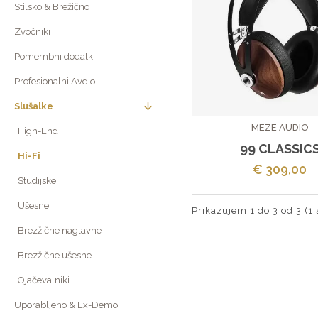
Stilsko & Brežično
Zvočniki
Pomembni dodatki
Profesionalni Avdio
Slušalke
MEZE AUDIO
High-End
99 CLASSIC
Hi-Fi
€ 309,00
Studijske
Ušesne
Prikazujem 1 do 3 od 3 (1 
Brezžične naglavne
Brezžične ušesne
Ojačevalniki
Uporabljeno & Ex-Demo