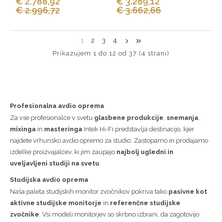
€ 2.788,92
€ 3.289,12
€ 2.996,72
€ 3.662,66
1
2
3
4
Prikazujem 1 do 12 od 37 (4 strani)
Profesionalna avdio oprema
Za vse profesionalce v svetu
g
lasbene produkcije
,
snemanja
,
mixinga
in
masteringa
Intek Hi-Fi predstavlja destinacijo, kjer
najdete vrhunsko avdio opremo za studio. Zastopamo in prodajamo
izdelke proizvajalcev, ki jim zaupajo
najbolj ugledni in
uveljavljeni studiji na svetu
.
Studijska avdio oprema
Naša paleta studijskih monitor zvočnikov pokriva tako
pasivne kot
aktivne studijske monitorje
in
referenčne studijske
zvočnike
. Vsi modeli monitorjev so skrbno izbrani, da zagotovijo