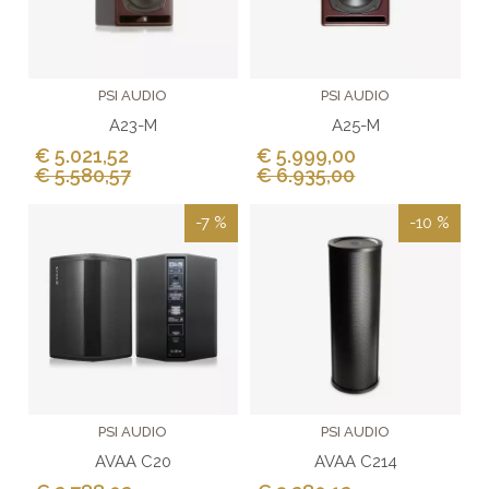
PSI AUDIO
PSI AUDIO
A23-M
A25-M
€ 5.021,52
€ 5.999,00
€ 5.580,57
€ 6.935,00
-7 %
-10 %
PSI AUDIO
PSI AUDIO
AVAA C20
AVAA C214