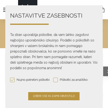
NASTAVITVE ZASEBNOSTI
PROFESIONALNI AVDIO
Ta stran uporablja piškotke, da vam lahko zagotovi
Profesionalni Avdio
najboljšo uporabniško izkušnjo. Podatki o piškotkih so
shranjeni v vašem brskalniku in nam pomagajo
prepoznati obiskovalca, ko se ponovno vrnete na našo
spletno stran. Pri tem nam pomagate razumeti, kateri
deli spletnega mesta so najbolj obiskani in uporabni. Vsi
podatki so popolnoma anonimni!
Nujno potrebni piškotki
Piškotki za analitiko
ATC
HEDD
MYTEK
.