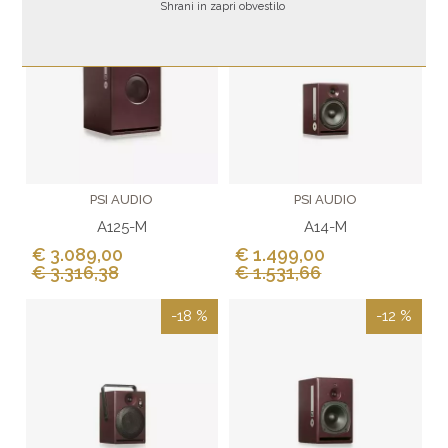
-7 %
-2 %
Shrani in zapri obvestilo
PSI AUDIO
PSI AUDIO
A125-M
A14-M
€ 3.089,00
€ 1.499,00
€ 3.316,38
€ 1.531,66
-18 %
-12 %