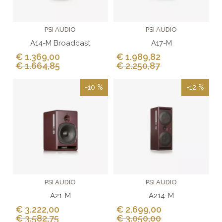
PSI AUDIO
PSI AUDIO
A14-M Broadcast
A17-M
€ 1.369,00
€ 1.989,82
€ 1.664,85
€ 2.250,87
-10 %
-12 %
PSI AUDIO
PSI AUDIO
A21-M
A214-M
€ 3.222,00
€ 2.699,00
€ 3.582,75
€ 3.050,00