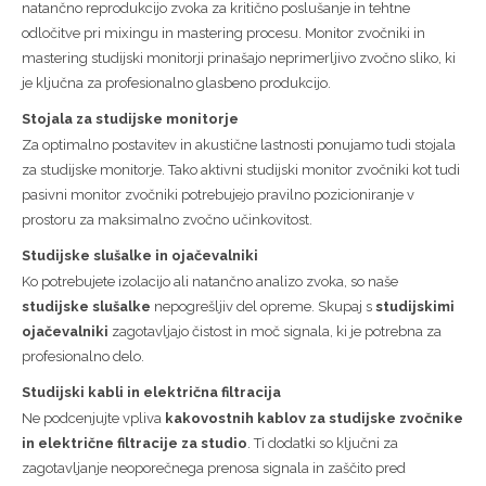
natančno reprodukcijo zvoka za kritično poslušanje in tehtne
odločitve pri mixingu in mastering procesu. Monitor zvočniki in
mastering studijski monitorji prinašajo neprimerljivo zvočno sliko, ki
je ključna za profesionalno glasbeno produkcijo.
Stojala za studijske monitorje
Za optimalno postavitev in akustične lastnosti ponujamo tudi stojala
za studijske monitorje. Tako aktivni studijski monitor zvočniki kot tudi
pasivni monitor zvočniki potrebujejo pravilno pozicioniranje v
prostoru za maksimalno zvočno učinkovitost.
Studijske slušalke in ojačevalniki
Ko potrebujete izolacijo ali natančno analizo zvoka, so naše
studijske slušalke
nepogrešljiv del opreme. Skupaj s
studijskimi
ojačevalniki
zagotavljajo čistost in moč signala, ki je potrebna za
profesionalno delo.
Studijski kabli in električna filtracija
Ne podcenjujte vpliva
kakovostnih kablov za studijske zvočnike
in električne filtracije za studio
. Ti dodatki so ključni za
zagotavljanje neoporečnega prenosa signala in zaščito pred