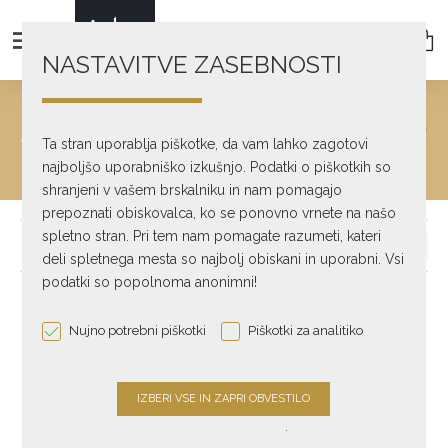
NASTAVITVE ZASEBNOSTI
MM
text_home
Turntables
Ta stran uporablja piškotke, da vam lahko zagotovi
Phono cartridges
MM
najboljšo uporabniško izkušnjo. Podatki o piškotkih so
shranjeni v vašem brskalniku in nam pomagajo
prepoznati obiskovalca, ko se ponovno vrnete na našo
spletno stran. Pri tem nam pomagate razumeti, kateri
deli spletnega mesta so najbolj obiskani in uporabni. Vsi
podatki so popolnoma anonimni!
Nujno potrebni piškotki
Piškotki za analitiko
.