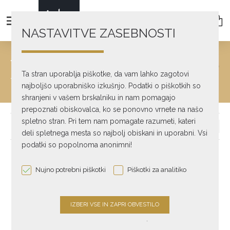
NASTAVITVE ZASEBNOSTI
TONEARM
Ta stran uporablja piškotke, da vam lahko zagotovi
text_home
Turntables
Tonearm
najboljšo uporabniško izkušnjo. Podatki o piškotkih so
shranjeni v vašem brskalniku in nam pomagajo
prepoznati obiskovalca, ko se ponovno vrnete na našo
spletno stran. Pri tem nam pomagate razumeti, kateri
deli spletnega mesta so najbolj obiskani in uporabni. Vsi
podatki so popolnoma anonimni!
Nujno potrebni piškotki
Piškotki za analitiko
.