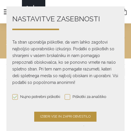
NASTAVITVE ZASEBNOSTI
SONOS
Ta stran uporablja piškotke, da vam lahko zagotovi
text_home
Lifestyle & Wireless
Sonos
najboljšo uporabniško izkušnjo. Podatki o piškotkih so
shranjeni v vašem brskalniku in nam pomagajo
prepoznati obiskovalca, ko se ponovno vrnete na našo
spletno stran. Pri tem nam pomagate razumeti, kateri
deli spletnega mesta so najbolj obiskani in uporabni. Vsi
podatki so popolnoma anonimni!
SONOS
SONOS
Nujno potrebni piškotki
Piškotki za analitiko
AMP
ARC
€ 779,00
€ 979,00
-9 %
.
SONOS