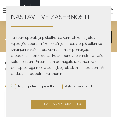
NASTAVITVE ZASEBNOSTI
BRANDS
Ta stran uporablja piškotke, da vam lahko zagotovi
We Offer
najboljšo uporabniško izkušnjo. Podatki o piškotkih so
shranjeni v vašem brskalniku in nam pomagajo
prepoznati obiskovalca, ko se ponovno vrnete na našo
spletno stran. Pri tem nam pomagate razumeti, kateri
Brand Index:
A
B
C
D
E
G
H
I
J
K
L
M
N
O
P
deli spletnega mesta so najbolj obiskani in uporabni. Vsi
Q
R
S
T
V
W
podatki so popolnoma anonimni!
A
Nujno potrebni piškotki
Piškotki za analitiko
.