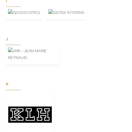
I
J
K