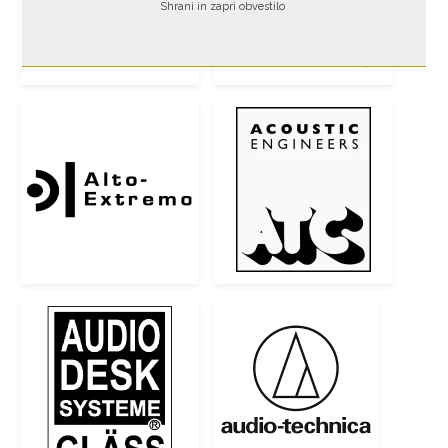
Shrani in zapri obvestilo