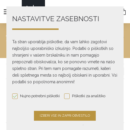
NASTAVITVE ZASEBNOSTI
AUDIO FURNITURE
text_home
Essential Accessories
Ta stran uporablja piškotke, da vam lahko zagotovi
Audio furniture
najboljšo uporabniško izkušnjo. Podatki o piškotkih so
shranjeni v vašem brskalniku in nam pomagajo
prepoznati obiskovalca, ko se ponovno vrnete na našo
spletno stran. Pri tem nam pomagate razumeti, kateri
deli spletnega mesta so najbolj obiskani in uporabni. Vsi
podatki so popolnoma anonimni!
-9 %
PLENQ
Nujno potrebni piškotki
Piškotki za analitiko
Bamboo 4 Hi-Fi Rack
€ 999,00
€ 1.099,00
.
text_pagination