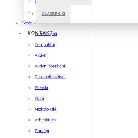
Sonos
Technics
GLASBENIKI
Zvočniki
KONTAKT
Samostoječi
Kompaktni
Aktivni
Aktivni brezžični
Bluetooth aktivni
Stenski
Kotni
Nizkotonski
Arhitekturni
Zunanji