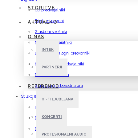
STORITVE
CD predvajalniki
Digitalni pogoni
AKTUALNO
Glasbeni strežniki
O NAS
Mrežni predvajalniki
INTEK
Digitalno-Analogni pretvorniki
Multimedijski predvajalniki
PARTNERJI
Podatkovna stikala
Glavna ura in besedna ura
REFERENCE
Stilsko & Brežično
HI-FI LJUBLJANA
Devialet
KONCERTI
EC Living
Revo
PROFESIONALNI AUDIO