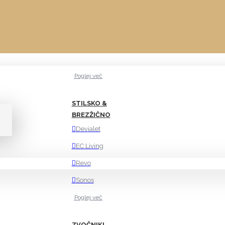
CD predvajalniki
Digitalni pogoni
Glasbeni strežniki
Mrežni predvajalniki
Poglej več
STILSKO &
BREZŽIČNO
Devialet
EC Living
Revo
Sonos
Poglej več
ZVOČNIKI