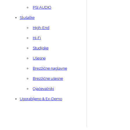
PSI AUDIO
Slušalke
High-End
Hi-Fi
Studijske
Ušesne
Brezžične naglavne
Brezžične ušesne
Ojačevalniki
Uporabljeno & Ex-Demo