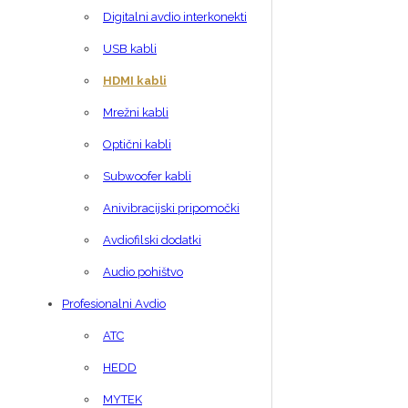
Digitalni avdio interkonekti
USB kabli
HDMI kabli
Mrežni kabli
Optični kabli
Subwoofer kabli
Anivibracijski pripomočki
Avdiofilski dodatki
Audio pohištvo
Profesionalni Avdio
ATC
HEDD
MYTEK