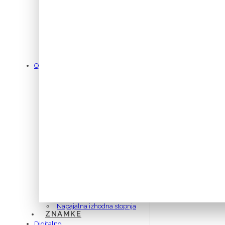
OPTIČNE
Gramofonske ročke
Čistilci vinilnih plošč
Ojačevalniki
Integrirani
Predojačevalniki
Močnostni
AV Večkanalni
Sistem - vse v enem
Fono predojačevalniki
Za slušalke
Napajalna izhodna stopnja
ZNAMKE
Digitalno