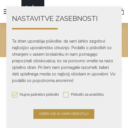
NASTAVITVE ZASEBNOSTI
DIGITALNO-ANALOGNI
PRETVORNIKI
Ta stran uporablja piškotke, da vam lahko zagotovi
Digitalno
najboljšo uporabniško izkušnjo. Podatki o piškotkih so
Digitalno-Analogni pretvorniki
shranjeni v vašem brskalniku in nam pomagajo
prepoznati obiskovalca, ko se ponovno vrnete na našo
spletno stran. Pri tem nam pomagate razumeti, kateri
deli spletnega mesta so najbolj obiskani in uporabni. Vsi
podatki so popolnoma anonimni!
-20 %
Nujno potrebni piškotki
Piškotki za analitiko
.