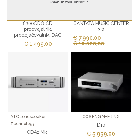
Shrani in zapri obvestilo
AUDIOLAB
RESOLUTION AUDIO
8300CDQ CD
CANTATA MUSIC CENTER
predvajalnik,
3.0
predojačevalnik, DAC
€ 7.990,00
€ 10.000,00
€ 1.499,00
ATC Loudspeaker
COS ENGINEERING
Technology
D10
CDA2 MkII
€ 5.999,00