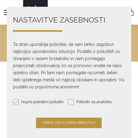
NASTAVITVE ZASEBNOSTI
ANALOGNI AVDIO
INTERKONEKTI
Ta stran uporablja piškotke, da vam lahko zagotovi
Avdio dodatki
najboljšo uporabniško izkušnjo. Podatki o piškotkih so
Analogni avdio interkonekti
shranjeni v vašem brskalniku in nam pomagajo
prepoznati obiskovalca, ko se ponovno vrnete na našo
spletno stran. Pri tem nam pomagate razumeti, kateri
deli spletnega mesta so najbolj obiskani in uporabni. Vsi
podatki so popolnoma anonimni!
Nujno potrebni piškotki
Piškotki za analitiko
.