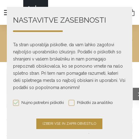
NASTAVITVE ZASEBNOSTI
DIGITALNO
Ta stran uporablja piškotke, da vam lahko zagotovi
Digitalno
najboljšo uporabniško izkušnjo. Podatki o piškotkih so
shranjeni v vašem brskalniku in nam pomagajo
prepoznati obiskovalca, ko se ponovno vrnete na našo
spletno stran. Pri tem nam pomagate razumeti, kateri
deli spletnega mesta so najbolj obiskani in uporabni. Vsi
podatki so popolnoma anonimni!
Nujno potrebni piškotki
Piškotki za analitiko
CD predvajalniki
Digitalni pogoni
Glasbeni strežniki
.