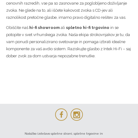
cenovnih razredih, vse pa so zasnovane za poglobljeno doživljanje
zvoka. Ne glede na to, ali iščete kakovost zvoka s CD-jev ali
raznolikost pretočne glasbe, imamo pravo digitalno rešitev za vas.
Obiščite naš
hi-fi showroom
ali
spletno hi-fi trgovino
in se
potopite v svet vrhunskega zvoka. Naša ekipa strokovnjakov je tu, da
vam ponudi personalizirano svetovanje in pomaga izbrati idealne
komponente za vaš avdio sistem. Raziskujte glasbo z Intek Hi-Fi – saj
dober zvok za dom ustvarja nepozabne trenutke.
Naložbo izdelavo spletne strani, spletne trgovine in