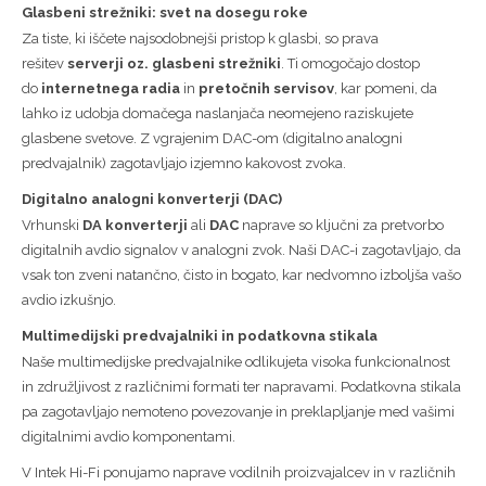
Glasbeni strežniki: svet na dosegu roke
Za tiste, ki iščete najsodobnejši pristop k glasbi, so prava
rešitev
serverji oz. glasbeni strežniki
. Ti omogočajo dostop
do
internetnega radia
in
pretočnih servisov
, kar pomeni, da
lahko iz udobja domačega naslanjača neomejeno raziskujete
glasbene svetove. Z vgrajenim DAC-om (digitalno analogni
predvajalnik) zagotavljajo izjemno kakovost zvoka.
Digitalno analogni konverterji (DAC)
Vrhunski
DA konverterji
ali
DAC
naprave so ključni za pretvorbo
digitalnih avdio signalov v analogni zvok. Naši DAC-i zagotavljajo, da
vsak ton zveni natančno, čisto in bogato, kar nedvomno izboljša vašo
avdio izkušnjo.
Multimedijski predvajalniki in podatkovna stikala
Naše multimedijske predvajalnike odlikujeta visoka funkcionalnost
in združljivost z različnimi formati ter napravami. Podatkovna stikala
pa zagotavljajo nemoteno povezovanje in preklapljanje med vašimi
digitalnimi avdio komponentami.
V Intek Hi-Fi ponujamo naprave vodilnih proizvajalcev in v različnih