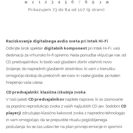
1
2
3
4
5
6
7
8
9
Prikazujem 73 do 84 od 107 (9 strani)
Raziskovanje digitalnega avdio sveta pri Intek Hi-Fi
Odkrijte širok spekter
digitalnih komponent
pri Intek Hi-Fi, vaši
destinaciji za vrhunsko hi-fi opremo. Naša ponudba vključuje vse, od
CD predvajalnikov, ki bodo vaši glasbeni zbirki vdahnili novo
življenje, do naprednih glasbenih strežnikov, ki vam v trenutku
omogočijo dostop do pretočnih servisov in vsake glasbe, po kateri
hrepenijo vaša ušesa.
CD predvajalniki: klasična izkušnja zvoka
V naši paleti
CD predvajalnikov
najdete naprave, ki so zasnovane
za popolno reprodukcijo zvoka z vaših najljubših CD-jev. Sodobni
CD
playerji
združujejo klasično kakovost zvoka z napredno tehnologijo
in vam omogočajo, da se prepustite ritualu poglobljenega
poslušanja, ko se čas ustavi ter na plan privrejo emocije in spomini.