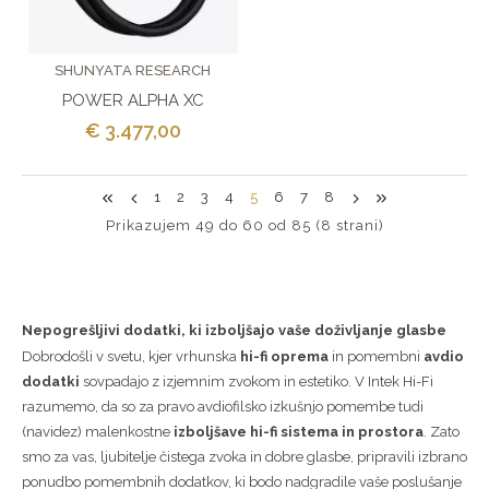
SHUNYATA RESEARCH
POWER ALPHA XC
€ 3.477,00
1
2
3
4
5
6
7
8
Prikazujem 49 do 60 od 85 (8 strani)
Nepogrešljivi dodatki, ki izboljšajo vaše doživljanje glasbe
Dobrodošli v svetu, kjer vrhunska
hi-fi oprema
in pomembni
avdio
dodatki
sovpadajo z izjemnim zvokom in estetiko. V Intek Hi-Fi
razumemo, da so za pravo avdiofilsko izkušnjo pomembe tudi
(navidez) malenkostne
izboljšave hi-fi sistema in prostora
. Zato
smo za vas, ljubitelje čistega zvoka in dobre glasbe, pripravili izbrano
ponudbo pomembnih dodatkov, ki bodo nadgradile vaše poslušanje