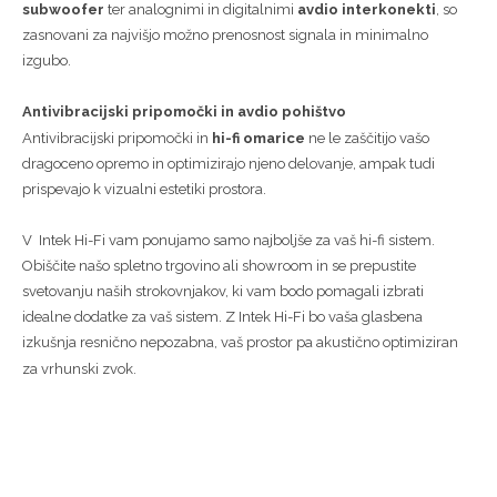
subwoofer
ter analognimi in digitalnimi
avdio interkonekti
, so
zasnovani za najvišjo možno prenosnost signala in minimalno
izgubo.
Antivibracijski pripomočki in avdio pohištvo
Antivibracijski pripomočki in
hi-fi omarice
ne le zaščitijo vašo
dragoceno opremo in optimizirajo njeno delovanje, ampak tudi
prispevajo k vizualni estetiki prostora.
V Intek Hi-Fi vam ponujamo samo najboljše za vaš hi-fi sistem.
Obiščite našo spletno trgovino ali showroom in se prepustite
svetovanju naših strokovnjakov, ki vam bodo pomagali izbrati
idealne dodatke za vaš sistem. Z Intek Hi-Fi bo vaša glasbena
izkušnja resnično nepozabna, vaš prostor pa akustično optimiziran
za vrhunski zvok.