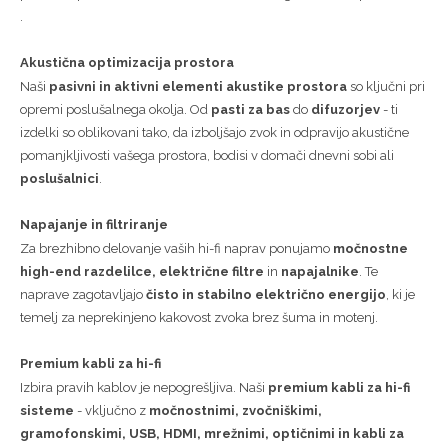
.
Akustična optimizacija prostora
Naši
pasivni in aktivni elementi akustike prostora
so ključni pri
opremi poslušalnega okolja. Od
pasti za bas
do
difuzorjev
- ti
izdelki so oblikovani tako, da izboljšajo zvok in odpravijo akustične
pomanjkljivosti vašega prostora, bodisi v domači dnevni sobi ali
poslušalnici
.
Napajanje in filtriranje
Za brezhibno delovanje vaših hi-fi naprav ponujamo
močnostne
high-end razdelilce, električne filtre
in
napajalnike
. Te
naprave zagotavljajo
čisto in stabilno električno energijo
, ki je
temelj za neprekinjeno kakovost zvoka brez šuma in motenj.
Premium kabli za hi-fi
Izbira pravih kablov je nepogrešljiva. Naši
premium kabli za hi-fi
sisteme
- vključno z
močnostnimi, zvočniškimi,
gramofonskimi, USB, HDMI, mrežnimi, optičnimi in kabli za