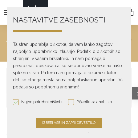
NASTAVITVE ZASEBNOSTI
AVDIO DODATKI
Ta stran uporablja piškotke, da vam lahko zagotovi
Avdio dodatki
najboljšo uporabniško izkušnjo. Podatki o piškotkih so
shranjeni v vašem brskalniku in nam pomagajo
prepoznati obiskovalca, ko se ponovno vrnete na našo
spletno stran. Pri tem nam pomagate razumeti, kateri
deli spletnega mesta so najbolj obiskani in uporabni. Vsi
podatki so popolnoma anonimni!
Nujno potrebni piškotki
Piškotki za analitiko
Elementi akustike
Elementi akustike
Močnostni high-
prostora - Aktivni
prostora - Pasivni
end razdelilci
.