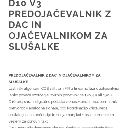
D10 V3
PREDOJAČEVALNIK Z
DAC IN
OJAČEVALNIKOM ZA
SLUŠALKE
PREDOJAČEVALNIK Z DAC IN OJAČEVALNIKOM ZA
SLUŠALKE
Lastniški algoritem COS s filtrom FIR z linearno fazno zakasnitvijo
lahko poveča vzorčenje izvirnih podatkov na 176,4 K ali 192 K.
D10 prej shrani digitalne podatke v enosekundni medpomnilnik
pretvorbo v analogne signale, pod koordinacijo kristalnega
oscilatorja z natančnostjo tresenja manj kot 1 ps in namenskim
vezjem za ponovni takt.
D10 uporablja dvostopenjsko regulacijo za zagotavljanje čiste