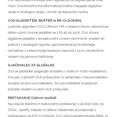
moči. Dva toroidna transformatorja ločeno napajata digitalno
vezje in analogno vezje, s čimer se odpravita možna
COS ALGORITEM, BUFFER in RE-CLOCKING
Lastniški algoritem COS s filtrom FIR z linearno fazno zakasnitvijo
lahko vzorči izvirne podatke na 176,4K ali 192K. D10 shrani
digitalne podatke v enosekundni vmesni pomnilnik, preden jih
pretvori v analogne signale, pod koordinacijo kristalnega
oscilatorja z natančnostjo tresenja manj kot 1 ps in namenskim
vezjem za ponovno taktiranje.
OJAČEVALEC ZA SLUŠALKE
D10 je sposoben poganjati slušalke z visoko in nizko impedanco.
Ima par 3-pinskih XLR priključkov, ki sprejmejo 2 neuravnoteženi
slušalki ali eno uravnoteženo. Za uravnotežene slušalke je
priložen dodatni 4-polni XLR priključek.
PRETAKANJE (izbirni modul)
Na voljo je stabilno in kakovostno pretakanje, z ali brez žice, za
TiDAL, Spotify, Deezer in Qobuz. Nastavitev je preprosta z
aplikacijami za iOS in Android. D10 vključuje tehnologijo MQA, ki