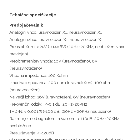
Tehnične specifikacije
Predojačevalnik
Analogni vhod: uravnotežen X1, neuravnotežen X1
Analogni izhod: uravnotežen X1, neuravnotežen X1
Preostali šum: < 2uV (-114dBV) (20Hz~20KHz, neobtežen, vhod
prekinjen)
Preobremenitev vhoda: 16V (uravnoteženo), 8V
(neuravnoteženo)
Vhodna impedanca: 100 Kohm
Izhodna impedanca: 200 ohm (uravnotežen), 100 ohm
(neuravnotežen)
Največji izhod: 16V (uravnotežen), 8V (neuravnotežen)
Frekvenčni odziv: +/-0,1 dB, 20Hz~20KHz
THD+N: < 0,001 % (-100 dB) (20Hz ~ 20KHz neuteženo)
Razmerje med signalom in šumom: > 110dB, 20Hz~20KHz
neobteženo
Preslušavanje: < -120dB