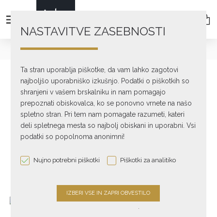
NASTAVITVE ZASEBNOSTI
Ojačevalniki
Za slušalke
D10
Ta stran uporablja piškotke, da vam lahko zagotovi
najboljšo uporabniško izkušnjo. Podatki o piškotkih so
shranjeni v vašem brskalniku in nam pomagajo
prepoznati obiskovalca, ko se ponovno vrnete na našo
spletno stran. Pri tem nam pomagate razumeti, kateri
deli spletnega mesta so najbolj obiskani in uporabni. Vsi
podatki so popolnoma anonimni!
Nujno potrebni piškotki
Piškotki za analitiko
.