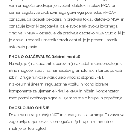
vam omogoča predvajanje zvočnih datotek in tokov MQA, pri
čemer zagotavlja zvok izvirnega glavnega posnetka. »MQA«
označuje, da izdelek dekodira in predvaja tok ali datoteko MQA, in
označuje izvor, ki zagotavlja, da je zvok enak zvoku izvornega
gradiva. »MQA.« označuje, da predvaja datoteko MQA Studio, ki jo
je v studiu odobril umetnik/producent ali jo je preveril lastnik
avtorskih pravic.
PHONO OJAČEVALEC (izbirni modul)
Na voljo je 5 nakladalnih uporov in 3 nakladalni kondenzatorji, ki
jih je mogoče izbrati, za namestitev gramofonskih kartuš po vaši
izbiri. Druge funkcije vključujejo vhodno stopnjo JFET,
nizkošumni linearni regulator na vozilu in ročno izbrane
komponente za ujemanje krivulje RIAA in ničelni kondenzator
med potmi zvočnega signala. Izjemno malo hrupa in popačenja.
DVOSLOJNO OHIŠJE
D10 ima notranje ohišje NCT in zunanjost iz aluminija. Ta zasnova
zagotavlja utrjen okvir, ki omogoča nižji hrup in minimalne
motnje ter lep izgled.