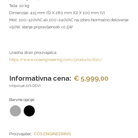
Teža: 10 kg
Dimenzije: 415 mm (Š) X 280 mm (G) X 100 mm (V)
Moč: 100~120VAC ali 200~240VAC na izbiro Normalno delovanje
<50W, stanje pripravljenosti <0,5W
Uradna stran proizvajalca:
https://www.cosengineering.com/products/d10/
Informativna cena:
€ 5.999,00
(vključuje 22% DDV)
Barvne opcije:
Proizvajalec:
COS ENGINEERING