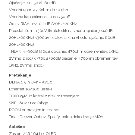
Ojačanje: 40, 50 ali 60 dB
Vhodni upor: 47 Kohm do 10 ohm
Vhodna kapacitivnost: 0 do 750pF
Odziv RIAA: <+/-0,2 dB/20Hz~20KHz
Preostali šum: <30uV (kratek stik na vhodu, ojačanje 40dB,
20Hz~20KHz) <300uV (kratek stik na vhodu, ojačanje 60dB,
20Hz~20KHz)
THD+N: < -90dB (40dB ojačanje, 470ohm obremenitev, 1KHz,
2Vrms izhod) < -70dB (60dB ojačanje, 470ohm obremenitev,
1KHz, 2Vrms izhod)
Pretakanje
DLNA 1.5 in UPnP AV1.0
Ethernet 10/100 Base-T
TCXO 25MHz kristal z nizkim tresenjem
WiFi, 802.11 ac/abgn
ROON pripravljen in testiran
Tidal, Deezer, Qobuz, Spotify, polno dekodiranje MQA
Splošno
Zaslon: 256 * 64 bel OLED