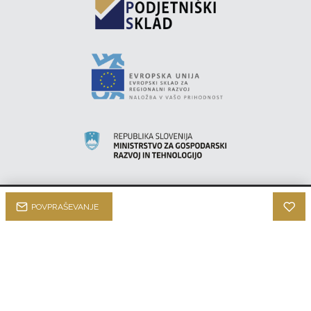
POVPRAŠEVANJE
INTEK HI-FI © 2022 |
Izdelava qStom d.o.o.
O nas
Politika zasebnosti
Pogoji uporabe