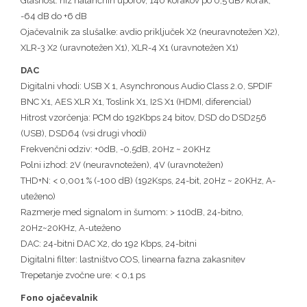
Glasnost: niz natančnih uporov, 140 korakov po 0,5 dB/korak,
-64 dB do +6 dB
Ojačevalnik za slušalke: avdio priključek X2 (neuravnotežen X2),
XLR-3 X2 (uravnotežen X1), XLR-4 X1 (uravnotežen X1)
DAC
Digitalni vhodi: USB X 1, Asynchronous Audio Class 2.0, SPDIF
BNC X1, AES XLR X1, Toslink X1, I2S X1 (HDMI, diferencial)
Hitrost vzorčenja: PCM do 192Kbps 24 bitov, DSD do DSD256
(USB), DSD64 (vsi drugi vhodi)
Frekvenčni odziv: +0dB, -0,5dB, 20Hz ~ 20KHz
Polni izhod: 2V (neuravnotežen), 4V (uravnotežen)
THD+N: < 0,001 % (-100 dB) (192Ksps, 24-bit, 20Hz ~ 20KHz, A-
uteženo)
Razmerje med signalom in šumom: > 110dB, 24-bitno,
20Hz~20KHz, A-uteženo
DAC: 24-bitni DAC X2, do 192 Kbps, 24-bitni
Digitalni filter: lastništvo COS, linearna fazna zakasnitev
Trepetanje zvočne ure: < 0,1 ps
Fono ojačevalnik