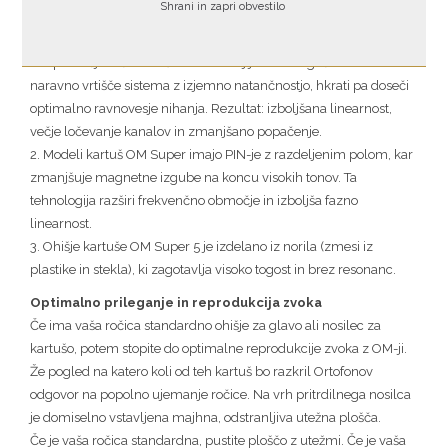
Shrani in zapri obvestilo
Glavne izboljšave ORTOFON Super OM 5E:
1. S pomočjo računalniških simulacij je bilo mogoče definirati
naravno vrtišče sistema z izjemno natančnostjo, hkrati pa doseči
optimalno ravnovesje nihanja. Rezultat: izboljšana linearnost,
večje ločevanje kanalov in zmanjšano popačenje.
2. Modeli kartuš OM Super imajo PIN-je z razdeljenim polom, kar
zmanjšuje magnetne izgube na koncu visokih tonov. Ta
tehnologija razširi frekvenčno območje in izboljša fazno
linearnost.
3. Ohišje kartuše OM Super 5 je izdelano iz norila (zmesi iz
plastike in stekla), ki zagotavlja visoko togost in brez resonanc.
Optimalno prileganje in reprodukcija zvoka
Če ima vaša ročica standardno ohišje za glavo ali nosilec za
kartušo, potem stopite do optimalne reprodukcije zvoka z OM-ji.
Že pogled na katero koli od teh kartuš bo razkril Ortofonov
odgovor na popolno ujemanje ročice. Na vrh pritrdilnega nosilca
je domiselno vstavljena majhna, odstranljiva utežna plošča.
Če je vaša ročica standardna, pustite ploščo z utežmi. Če je vaša