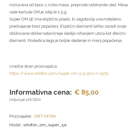
ročica ena od tipov z nizko maso, preprosto odstranite utež. Masa
vaše kartuše OM je zdaj le 2,5 g.
Super OM 5E ima eliptično pisalo, ki zagotavlja uravnoteženo
predvajanje brez popačenj. Eliptični diamanti lahko zaradi svoje
oblikovane oblike natančneje sledijo nihanjem utora kot sferični
diamanti. Posledica tega je boljše sledenje in manj popačenja.
Uradna stran proizvajalca:
https://www.ortofon.com/super-om-5-p-901-n-1579
Informativna cena:
€ 85,00
(vključuje 22% DDV)
Proizvajalec:
ORTOFON
Model:
ortofon_om_super_5e