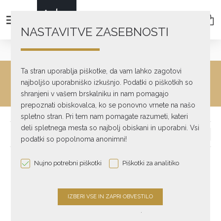
NASTAVITVE ZASEBNOSTI
Akcija!
Ta stran uporablja piškotke, da vam lahko zagotovi
AKCIJA!
najboljšo uporabniško izkušnjo. Podatki o piškotkih so
shranjeni v vašem brskalniku in nam pomagajo
prepoznati obiskovalca, ko se ponovno vrnete na našo
spletno stran. Pri tem nam pomagate razumeti, kateri
deli spletnega mesta so najbolj obiskani in uporabni. Vsi
podatki so popolnoma anonimni!
-25 %
-14 %
Nujno potrebni piškotki
Piškotki za analitiko
.