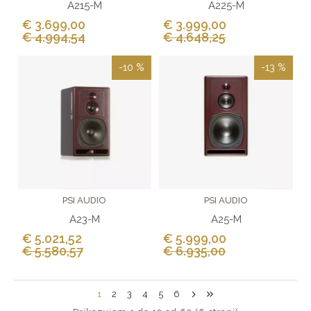
A215-M
A225-M
€ 3.699,00
€ 3.999,00
€ 4.994,54
€ 4.648,25
-10 %
-13 %
PSI AUDIO
PSI AUDIO
A23-M
A25-M
€ 5.021,52
€ 5.999,00
€ 5.580,57
€ 6.935,00
1
2
3
4
5
6