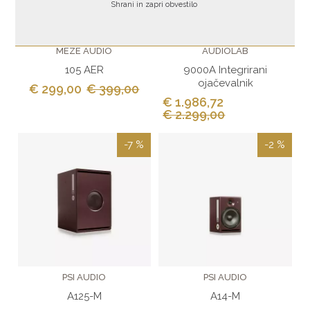
Shrani in zapri obvestilo
MEZE AUDIO
AUDIOLAB
105 AER
9000A Integrirani
ojačevalnik
€ 299,00
€ 399,00
€ 1.986,72
€ 2.299,00
-7 %
-2 %
PSI AUDIO
PSI AUDIO
A125-M
A14-M