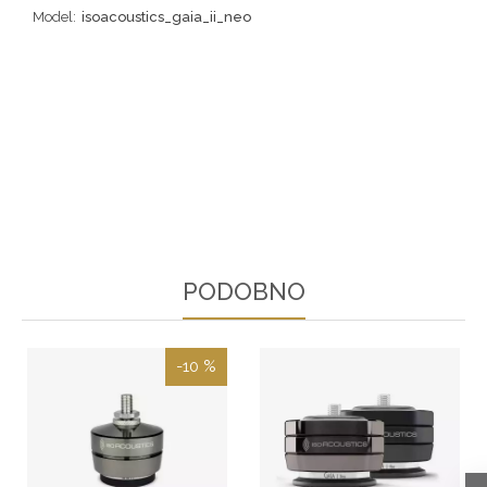
Model:
isoacoustics_gaia_ii_neo
PODOBNO
-10 %