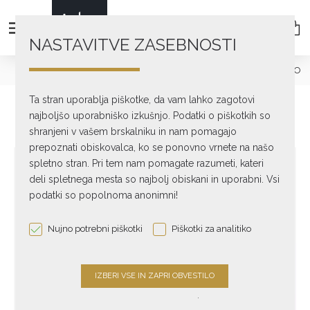
NASTAVITVE ZASEBNOSTI
Avdio dodatki
Anivibracijski pripomočki
GAIA II NEO
Ta stran uporablja piškotke, da vam lahko zagotovi
najboljšo uporabniško izkušnjo. Podatki o piškotkih so
shranjeni v vašem brskalniku in nam pomagajo
prepoznati obiskovalca, ko se ponovno vrnete na našo
spletno stran. Pri tem nam pomagate razumeti, kateri
deli spletnega mesta so najbolj obiskani in uporabni. Vsi
podatki so popolnoma anonimni!
Nujno potrebni piškotki
Piškotki za analitiko
.