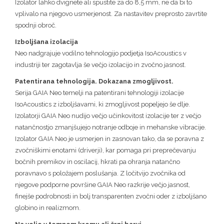
Izolator lahko dvignete ali spustite za do 8,5 mm, ne da bi to
vplivalo na njegovo usmerjenost. Za nastavitev preprosto zavrtite
spodnji obroč.
Izboljšana izolacija
Neo nadgrajuje vodilno tehnologijo podjetja IsoAcoustics v
industriji ter zagotavlja še večjo izolacijo in zvočno jasnost.
Patentirana tehnologija. Dokazana zmogljivost.
Serija GAIA Neo temelji na patentirani tehnologiji izolacije
IsoAcoustics z izboljšavami, ki zmogljivost popeljejo še dlje.
Izolatorji GAIA Neo nudijo večjo učinkovitost izolacije ter z večjo
natančnostjo zmanjšujejo notranje odboje in mehanske vibracije.
Izolator GAIA Neo je usmerjen in zasnovan tako, da se poravna z
zvočniškimi enotami (driverji), kar pomaga pri preprečevanju
bočnih premikov in oscilacij, hkrati pa ohranja natančno
poravnavo s položajem poslušanja. Z ločitvijo zvočnika od
njegove podporne površine GAIA Neo razkrije večjo jasnost,
finejše podrobnosti in bolj transparenten zvočni oder z izboljšano
globino in realizmom.