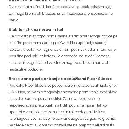
Na voljo v temnem kromu ali črni barvi
Dve izvrstni možnosti končne obdelave: globok, odsevni sijaj
temnega kroma ali brezčasna, samozavestna prisotnost črne
barve.
Stabilen stik na neravnih tleh
Tla pogosto niso popolnoma ravna, tradicionalne toge nogice pa
se težko popolnoma prilegajo. GAIA Neo uporablja spodnji
izolator, ki se lahko nagne, da ohrani polni stik s tlemi, tudi če je
površina pod rahlim kotom. To omogoča, da zvočnik ostane
stabilen in zagotavlja dosledno zmogljivost brez nihanja ali
nestabilne podpore.
Brezskrbno pozicioniranje s podložkami Floor Sliders
Podložke Floor Sliders so popoln spremljevalec vaših izolatorjev
GAIA Neo, saj vam omogočajo enostavno premikanje zvočnikov
ali avdio opreme po namestitvi. Zasnovane so za delo
neposredno na preprogah, na trdih površinah pa jih lahko
uporabite z priloženimi samolepilnimi podlogami iz filca.
Ta prilagodljivost za dvojne površine zagotavlja gladko gibanje,
ne glede na to, ali opremo postavljate na preprogo ali trdna tla.