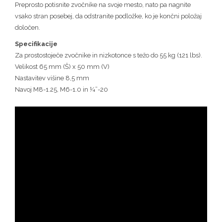
Preprosto potisnite zvočnike na svoje mesto, nato pa nagnite
vsako stran posebej, da odstranite podložke, ko je končni položaj
določen.
Specifikacije
Za prostostoječe zvočnike in nizkotonce s težo do 55 kg (121 lbs).
Velikost 65 mm (Š) x 50 mm (V)
Nastavitev višine 8,5 mm
Navoj M8-1.25, M6-1.0 in ¼”-20