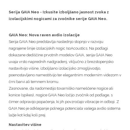
Serija GAIA Neo - Izkusite izboljšano jasnost zvoka z
izolacijskimi nogicami za zvočnike serije GAIA Neo.
GAIA Neo: Nova raven avdio izolacije
Serija GAIA Neo predstavlja naslednjo stopnjo v razvoju
nagrajene linije izolacijskih nogic IsoAcoustics. Na podlagi
dokazane dediščine prvotnih modelov GAIA, serija GAIA Neo
uvaja vrsto naprednih nadgradenj, vključno z brezstopenjsko
nastavitvijo višine, izboljšano izolacijsko zmogljivostjo,
poenostavljeno namestitvijo ter elegantnim modernim videzom v
črni barvi ali temnem kromu.
Zasnovane, da nadomestijo tovarniško nameščene nogice ali
konice (spikes), nogice GAIA Neo ločijo zvočnik od podlage, s
čimer odpravijo popačenja, ki jih povzročajo vibracije in odboji. Z
GAIA Neo je odklepanje polnega potenciala vašega avdio sistema
lažje kot kdaj koli prej.
Nastavitev višine