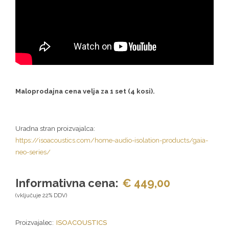
Maloprodajna cena velja za 1 set (4 kosi).
Uradna stran proizvajalca:
https://isoacoustics.com/home-audio-isolation-products/gaia-
neo-series/
Informativna cena:
€ 449,00
(vključuje 22% DDV)
Proizvajalec:
ISOACOUSTICS