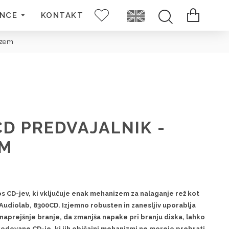
ENCE
KONTAKT
izem
D PREDVAJALNIK -
EM
 CD-jev, ki vključuje enak mehanizem za nalaganje rež kot
 Audiolab, 8300CD. Izjemno robusten in zanesljiv uporablja
naprejšnje branje, da zmanjša napake pri branju diska, lahko
odovane CD-je, ki jih običajni mehanizmi ne morejo prebrati.