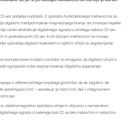
 CD-jev podjetja Audiolab. Z uporabo Audiolabovega mehanizma za
blja digitalno medpomnjenje vnaprejšnjega branja, da zmanjša napake
višjo raven ekstrakcije digitalnega signala iz širokega nabora CD-jev,
h in poškodovanih CD-jev, ki jih običajni mehanizmi ne morejo
oder uporablja digitalni koaksialni in optični izhod za zagotavljanje
 kompenzirani kristalni oscilator, ki omogoča, da digitalni izhod iz
kaže izginjajoče nizke stopnje tresenja (digitalno popačenje).
apaja iz diferencialnega linijskega gonilnika, da se zagotovi, da
eže spremljajoči DAC – seveda je 32-bitni DAC del v integriranem
očni par.
stno, elektromagnetno zaščiteno ohišje in vključno z namenskim
igitalnega signala iz katerega koli CD-ja tako natančno in natančno,