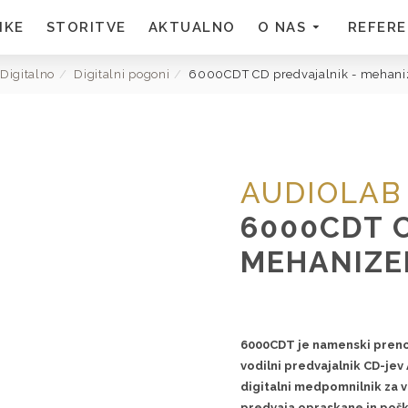
MKE
STORITVE
AKTUALNO
O NAS
REFER
Digitalno
Digitalni pogoni
6000CDT CD predvajalnik - mehan
AUDIOLAB
6000CDT C
MEHANIZ
6000CDT je namenski prenos
vodilni predvajalnik CD-jev
digitalni medpomnilnik za v
predvaja opraskane in pošk