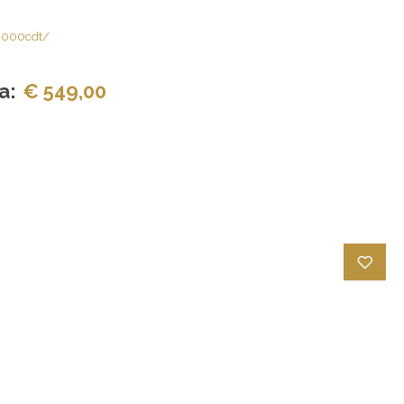
/6000cdt/
a:
€ 549,00