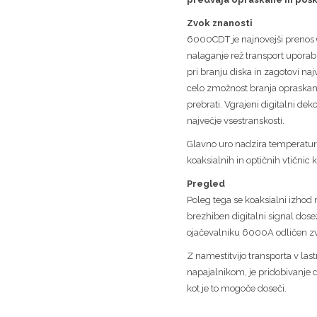
Zvok znanosti
6000CDT je najnovejši prenos
nalaganje rež transport upora
pri branju diska in zagotovi naj
celo zmožnost branja opraskani
prebrati. Vgrajeni digitalni dek
največje vsestranskosti.
Glavno uro nadzira temperaturno
koaksialnih in optičnih vtičnic 
Pregled
Poleg tega se koaksialni izhod n
brezhiben digitalni signal dos
ojačevalniku 6000A odličen zv
Z namestitvijo transporta v la
napajalnikom, je pridobivanje d
kot je to mogoče doseči.