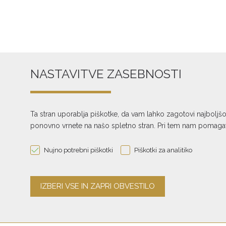
NASTAVITVE ZASEBNOSTI
AUDIOLAB
7000CDT CD predvajalnik / mehanizem
Ta stran uporablja piškotke, da vam lahko zagotovi najboljš
€ 649,00
ponovno vrnete na našo spletno stran. Pri tem nam pomagate
Nujno potrebni piškotki
Piškotki za analitiko
Naložbo izdelavo spletne strani, spletne trgovine in rezervacijske platform
Evropska unija iz Evropskega sklada za regionalni razvoj. Sofinanciranje je