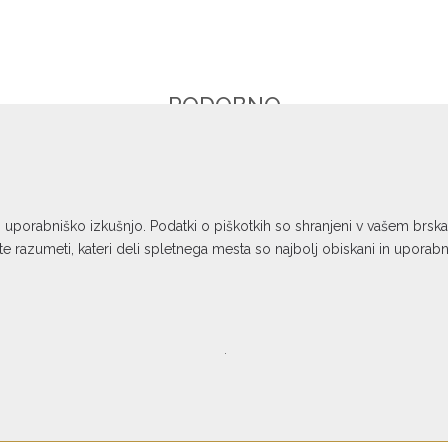
PODOBNO
AUDIOLAB
9000CDT CD predvajalnik / mehanizem
o uporabniško izkušnjo. Podatki o piškotkih so shranjeni v vašem brs
€ 1.199,00
 razumeti, kateri deli spletnega mesta so najbolj obiskani in uporab
.
e sofinancirata Republika Slovenija in
 bilo pridobljeno preko Vavčerja za