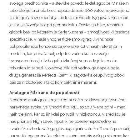
svojega predhodnika – a številke povedo le del zgodbe. V našem
laboratoriju ta enota brez napora doseže 600 vatov neprekinjeno
za dolge časovne obdobja, ne le za trenutek. Njegova vršna moč
je kar 50 % večja kot pri predhodniku. Dostavlja hiter, resnično
globok bas, po katerem je Serie S znana – zmogljivost, ki presega
specifikacije. V naše vhodne filtre smo vgradili vrhunske
polipropilenske kondenzatorje, enake kot v naših referenčnih
modelih, kar prinaša bolj odprto zvočno kuliso z večjo
transparentnostjo. Iz bogatih izkušenj vemo, da je ta enota
robusten in zanesljiv ojačevalnik. Kot vedno, ga napaja naša
druga generacija PerfectFilter™, ki zagotavlja osupljivo globok
bas za nizkotonec s tako kompaktnimi merami.
Analogno filtrirano do popolnosti
Izberemo analogno, ker je to edini način za doseganje resnično
naravnega zvoka. Vsi vhodni filtri REL so 100 % analogni – med
najhitrejšimi, kar so jih kdaj ponudili v nizkotoncu. V središču je
naš priznani High Level Input, ki se poveže neposredno na
zvočniške izhode vašega glavnega ojačevalnika. Ta ne črpa moči;
namesto tega prenaša celoten zvočni podpis vašega sistema, kar