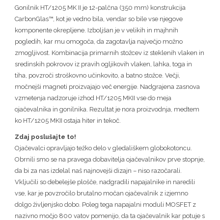
Gonilnik HT/1205 MK II je 12-palčna (350 mm) konstrukcija
CarbonGlas™, kot je vedno bila, vendar so bile vse njegove
komponente okrepljene. Izboljšan je v velikih in majhnih
pogledih, kar mu omogoča, da zagotavlja največjo možno
zmogljivost. Kombinacija primarnih stožcev iz steklenih vlaken in
sredinskih pokrovov iz pravih ogljikovih vlaken, lahka, toga in
tiha, povzroči stroškovno učinkovito, a batno stožce. Večji,
močnejši magneti proizvajajo več energije. Nadgrajena zasnova
vzmetenja nadzoruje izhod HT/1205 MKII vse do meja
ojačevalnika in gonilnika. Rezultat je nora proizvodnja, medtem
ko HT/1205 MKII ostaja hiter in tekoč.
Zdaj poslušajte to!
Ojačevalci opravljajo težko delo v gledališkem globokotoncu.
Obrnili smo se na pravega dobavitelja ojačevalnikov prve stopnje,
da bi za nas izdelal naš najnovejši dizajn – niso razočarali.
Vključili so debelejše plošče, nadgradili napajalnike in naredili
vse, kar je povzročilo brutalno močan ojačevalnik z izjemno
dolgo življenjsko dobo. Poleg tega napajalni moduli MOSFET z
nazivno močjo 800 vatov pomenijo, da ta ojačevalnik kar potuje s