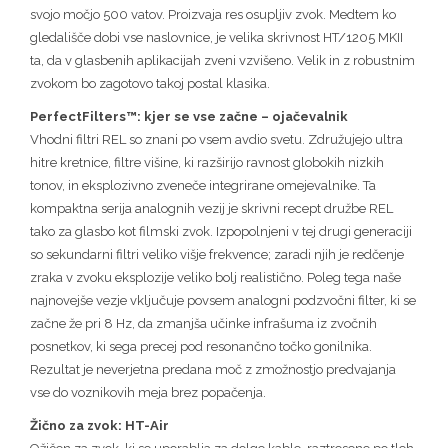
svojo močjo 500 vatov. Proizvaja res osupljiv zvok. Medtem ko
gledališče dobi vse naslovnice, je velika skrivnost HT/1205 MKII
ta, da v glasbenih aplikacijah zveni vzvišeno. Velik in z robustnim
zvokom bo zagotovo takoj postal klasika.
PerfectFilters™: kjer se vse začne – ojačevalnik
Vhodni filtri REL so znani po vsem avdio svetu. Združujejo ultra
hitre kretnice, filtre višine, ki razširijo ravnost globokih nizkih
tonov, in eksplozivno zveneče integrirane omejevalnike. Ta
kompaktna serija analognih vezij je skrivni recept družbe REL
tako za glasbo kot filmski zvok. Izpopolnjeni v tej drugi generaciji
so sekundarni filtri veliko višje frekvence; zaradi njih je redčenje
zraka v zvoku eksplozije veliko bolj realistično. Poleg tega naše
najnovejše vezje vključuje povsem analogni podzvočni filter, ki se
začne že pri 8 Hz, da zmanjša učinke infrašuma iz zvočnih
posnetkov, ki sega precej pod resonančno točko gonilnika.
Rezultat je neverjetna predana moč z zmožnostjo predvajanja
vse do voznikovih meja brez popačenja.
Žično za zvok: HT-Air