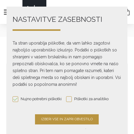
NASTAVITVE ZASEBNOSTI
Zvočniki
Nizkotonski
HT/1205 MKII
Ta stran uporablja piškotke, da vam lahko zagotovi
najboljšo uporabniško izkušnjo. Podatki o piškotkih so
shranjeni v vašem brskalniku in nam pomagajo
prepoznati obiskovalca, ko se ponovno vrnete na našo
spletno stran. Pri tem nam pomagate razumeti, kateri
deli spletnega mesta so najbolj obiskani in uporabni. Vsi
podatki so popolnoma anonimni!
Nujno potrebni piškotki
Piškotki za analitiko
.