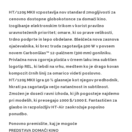
HT/1205 MKII vzpostavlja nov standard zmogljivosti za
cenovno dostopne globokotonce za domači kino.
Izogibanje elektronskim trikom v korist pravilno
uravnoteženih prioritet; omare, ki so prave velikosti,
trdno podprte in lepo obdelane. Bleščeča nova zasnova
ojačevalnika, ki brez truda zagotavlja 500 W v povsem
novem CarbonGlas™ 12-palčnem (300 mm) gonilniku.
Privlačna nova zgornja plošča v črnem laku ima subtilen
logotip REL, ki lebdi na vrhu, medtem ko je drago kovan
kompozit črnih linij za omarico videti poslovno.
HT/1205 MKII igra 50 % glasneje kot njegov predhodnik,
hkrati pa zagotavlja večjo natančnost in subtilnost.
Zmožen je doseči ravni izhoda, ki jih pogosteje najdemo
pri modelih, ki presegajo 1000 $/1000 £. Fantastičen za
glasbo in razpoložljiv HT-Air zaokrožuje popolno
ponudbo.
Ponovno premislite, kaj je mogoče
PREDSTAVA DOMAČI KINO