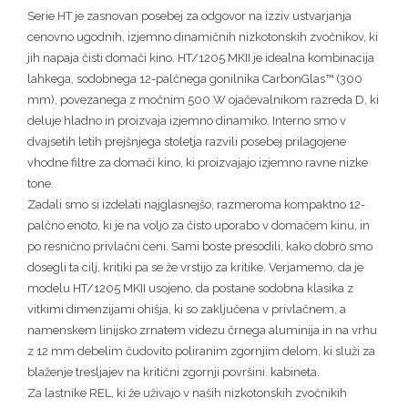
Serie HT je zasnovan posebej za odgovor na izziv ustvarjanja
cenovno ugodnih, izjemno dinamičnih nizkotonskih zvočnikov, ki
jih napaja čisti domači kino. HT/1205 MKII je idealna kombinacija
lahkega, sodobnega 12-palčnega gonilnika CarbonGlas™ (300
mm), povezanega z močnim 500 W ojačevalnikom razreda D, ki
deluje hladno in proizvaja izjemno dinamiko. Interno smo v
dvajsetih letih prejšnjega stoletja razvili posebej prilagojene
vhodne filtre za domači kino, ki proizvajajo izjemno ravne nizke
tone.
Zadali smo si izdelati najglasnejšo, razmeroma kompaktno 12-
palčno enoto, ki je na voljo za čisto uporabo v domačem kinu, in
po resnično privlačni ceni. Sami boste presodili, kako dobro smo
dosegli ta cilj, kritiki pa se že vrstijo za kritike. Verjamemo, da je
modelu HT/1205 MKII usojeno, da postane sodobna klasika z
vitkimi dimenzijami ohišja, ki so zaključena v privlačnem, a
namenskem linijsko zrnatem videzu črnega aluminija in na vrhu
z 12 mm debelim čudovito poliranim zgornjim delom, ki služi za
blaženje tresljajev na kritični zgornji površini. kabineta.
Za lastnike REL, ki že uživajo v naših nizkotonskih zvočnikih