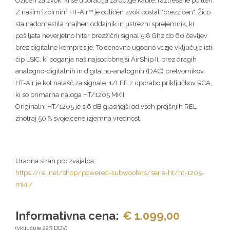
Ožičen za zvok, ki se uporablja za dolge kable, raztresene po tleh.
Z našim izbirnim HT-Air™ je odličen zvok postal "brezžičen". Žico
sta nadomestila majhen oddajnik in ustrezni sprejemnik, ki
pošiljata neverjetno hiter brezžični signal 5,8 Ghz do 60 čevljev
brez digitalne kompresije. To cenovno ugodno vezje vključuje isti
čip LSIC, ki poganja naš najsodobnejši AirShip II, brez dragih
analogno-digitalnih in digitalno-analognih (DAC) pretvornikov.
HT-Air je kot nalašč za signale .1/LFE z uporabo priključkov RCA,
ki so primarna naloga HT/1205 MKII.
Originalni HT/1205 je s 6 dB glasnejši od vseh prejšnjih REL
znotraj 50 % svoje cene izjemna vrednost.
Uradna stran proizvajalca:
https://rel.net/shop/powered-subwoofers/serie-ht/ht-1205-
mkii/
Informativna cena:
€ 1.099,00
(vključuje 22% DDV)