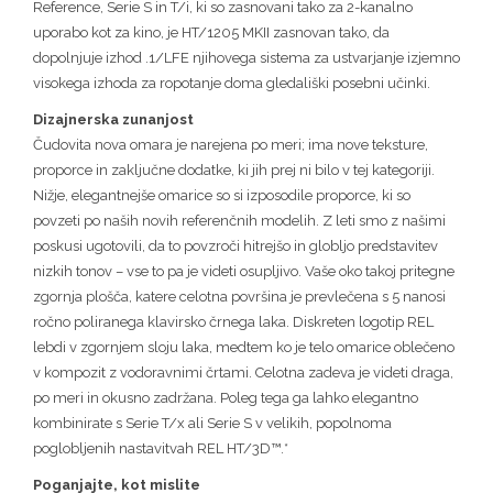
Reference, Serie S in T/i, ki so zasnovani tako za 2-kanalno
uporabo kot za kino, je HT/1205 MKII zasnovan tako, da
dopolnjuje izhod .1/LFE njihovega sistema za ustvarjanje izjemno
visokega izhoda za ropotanje doma gledališki posebni učinki.
Dizajnerska zunanjost
Čudovita nova omara je narejena po meri; ima nove teksture,
proporce in zaključne dodatke, ki jih prej ni bilo v tej kategoriji.
Nižje, elegantnejše omarice so si izposodile proporce, ki so
povzeti po naših novih referenčnih modelih. Z leti smo z našimi
poskusi ugotovili, da to povzroči hitrejšo in globljo predstavitev
nizkih tonov – vse to pa je videti osupljivo. Vaše oko takoj pritegne
zgornja plošča, katere celotna površina je prevlečena s 5 nanosi
ročno poliranega klavirsko črnega laka. Diskreten logotip REL
lebdi v zgornjem sloju laka, medtem ko je telo omarice oblečeno
v kompozit z vodoravnimi črtami. Celotna zadeva je videti draga,
po meri in okusno zadržana. Poleg tega ga lahko elegantno
kombinirate s Serie T/x ali Serie S v velikih, popolnoma
poglobljenih nastavitvah REL HT/3D™.*
Poganjajte, kot mislite