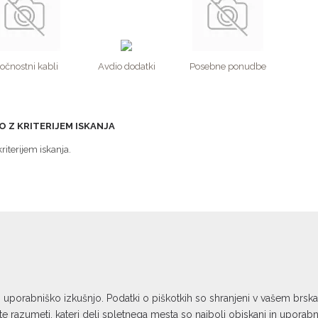
očnostni kabli
Avdio dodatki
Posebne ponudbe
O Z KRITERIJEM ISKANJA
iterijem iskanja.
o uporabniško izkušnjo. Podatki o piškotkih so shranjeni v vašem brs
 razumeti, kateri deli spletnega mesta so najbolj obiskani in uporab