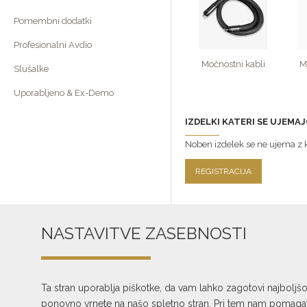
Pomembni dodatki
Profesionalni Avdio
Močnostni kabli
M
Slušalke
Uporabljeno & Ex-Demo
IZDELKI KATERI SE UJEMAJ
Noben izdelek se ne ujema z kr
REGISTRACIJA
NASTAVITVE ZASEBNOSTI
Ta stran uporablja piškotke, da vam lahko zagotovi najboljš
ponovno vrnete na našo spletno stran. Pri tem nam pomagate